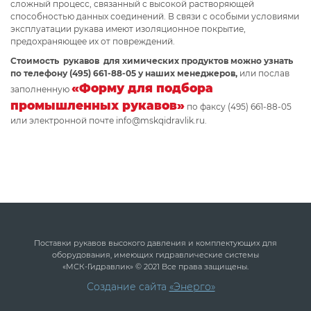
сложный процесс, связанный с высокой растворяющей
способностью данных соединений. В связи с особыми условиями
эксплуатации рукава имеют изоляционное покрытие,
предохраняющее их от повреждений.
Стоимость рукавов для химических продуктов можно узнать
по телефону (495) 661-88-05 у наших менеджеров,
или послав
«Форму для подбора
заполненную
промышленных рукавов»
по факсу (495) 661-88-05
или электронной почте info@mskqidravlik.ru.
Поставки рукавов высокого давления и комплектующих для
оборудования, имеющих гидравлические системы
«МСК-Гидравлик» © 2021 Все права защищены.
Создание сайта
«Энерго»