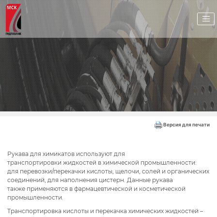
Версия для печати
Рукава для химикатов используют для
транспортировки жидкостей в химической промышленности:
для перевозки/перекачки кислоты, щелочи, солей и органических
соединений, для наполнения цистерн.
Данные рукава
также применяются в фармацевтической и косметической
промышленности.
Транспортировка кислоты и перекачка химических жидкостей
–