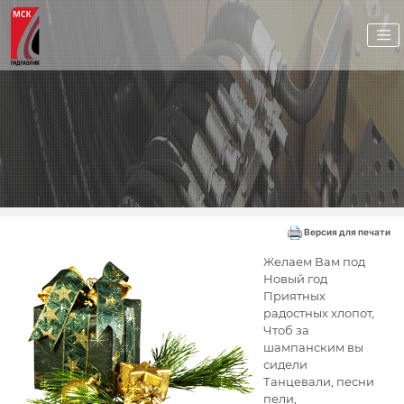
Версия для печати
елаем Вам под
Ж
Новый год
Приятных
радостных хлопот,
Чтоб за
шампанским вы
сидели
Танцевали, песни
пели,