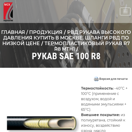
ГЛАВНАЯ /
ПРОДУКЦИЯ
/
РВД РУКАВА ВЫСОКОГО
ДАВЛЕНИЯ КУПИТЬ В МОСКВЕ. ШЛАНГИ РВД ПО
НИЗКОЙ ЦЕНЕ
/
ТЕРМОПЛАСТИКОВЫЙ РУКАВ R7
R8 MTH1
/
РУКАВ SAE 100 R8
Версия для печати
Термостойкость:
-40°C +
100°C (применение с
воздухом, водой и
водяными эмульсиями +
65°C).
Внешнее покрытие:
из
полиуретана, стойкий к
износу, воздействию
озона -масло