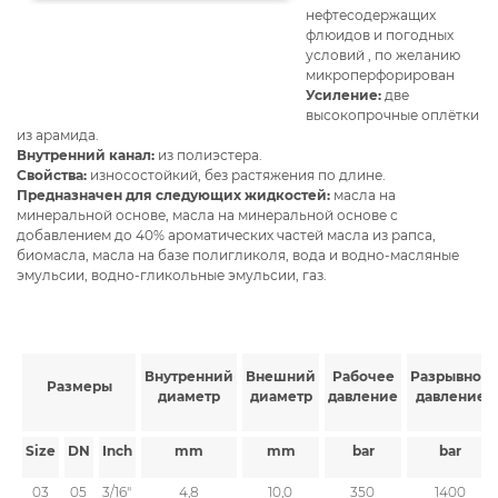
нефтесодержащих
флюидов и погодных
условий , по желанию
микроперфорирован
Усиление:
две
высокопрочные оплётки
из арамида.
Внутренний канал:
из полиэстера.
Свойства:
износостойкий, без растяжения по длине.
Предназначен для следующих жидкостей:
масла на
минеральной основе, масла на минеральной основе с
добавлением до 40% ароматических частей масла из рапса,
биомасла, масла на базе полигликоля, вода и водно-масляные
эмульсии, водно-гликольные эмульсии, газ.
Внутренний
Внешний
Рабочее
Разрывное
Размеры
диаметр
диаметр
давление
давление
Size
DN
Inch
mm
mm
bar
bar
03
05
3/16"
4,8
10,0
350
1400