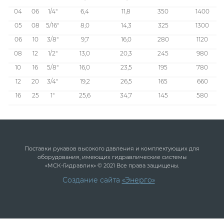
04
06
1/4"
6,4
11,8
350
1400
05
08
5/16"
8,0
14,3
325
1300
06
10
3/8"
9,7
16,0
280
1120
08
12
1/2"
13,0
20,3
245
980
10
16
5/8"
16,0
23,5
195
780
12
20
3/4"
19,2
26,5
165
660
16
25
1"
25,6
34,7
145
580
Поставки рукавов высокого давления и комплектующих для
оборудования, имеющих гидравлические системы
«МСК-Гидравлик» © 2021 Все права защищены.
Создание сайта
«Энерго»